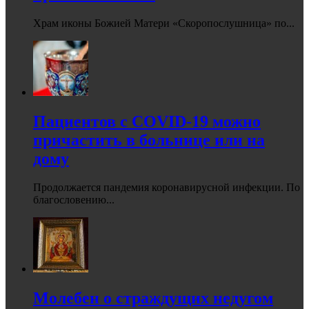
Храм иконы Божией Матери «Скоропослушница» по...
Пациентов с COVID-19 можно
причастить в больнице или на
дому
Продолжается пандемия коронавирусной инфекции. По
благословению...
Молебен о страждущих недугом