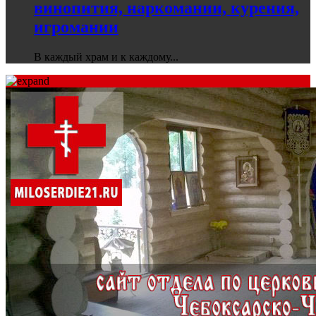
винопития, наркомании, курения,
игромании
В каждый храм и к каждому...