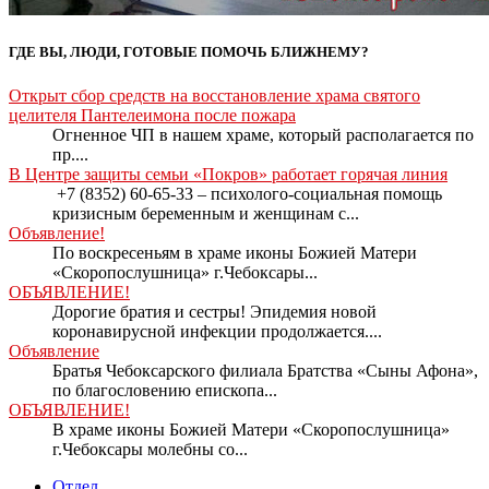
ГДЕ ВЫ, ЛЮДИ, ГОТОВЫЕ ПОМОЧЬ БЛИЖНЕМУ?
Открыт сбор средств на восстановление храма святого
целителя Пантелеимона после пожара
Огненное ЧП в нашем храме, который располагается по
пр....
В Центре защиты семьи «Покров» работает горячая линия
+7 (8352) 60-65-33 – психолого-социальная помощь
кризисным беременным и женщинам с...
Объявление!
По воскресеньям в храме иконы Божией Матери
«Скоропослушница» г.Чебоксары...
ОБЪЯВЛЕНИЕ!
Дорогие братия и сестры! Эпидемия новой
коронавирусной инфекции продолжается....
Объявление
Братья Чебоксарского филиала Братства «Сыны Афона»,
по благословению епископа...
ОБЪЯВЛЕНИЕ!
В храме иконы Божией Матери «Скоропослушница»
г.Чебоксары молебны со...
Отдел