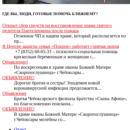
ГДЕ ВЫ, ЛЮДИ, ГОТОВЫЕ ПОМОЧЬ БЛИЖНЕМУ?
Открыт сбор средств на восстановление храма святого
целителя Пантелеимона после пожара
Огненное ЧП в нашем храме, который располагается по
пр....
В Центре защиты семьи «Покров» работает горячая линия
+7 (8352) 60-65-33 – психолого-социальная помощь
кризисным беременным и женщинам с...
Объявление!
По воскресеньям в храме иконы Божией Матери
«Скоропослушница» г.Чебоксары...
ОБЪЯВЛЕНИЕ!
Дорогие братия и сестры! Эпидемия новой
коронавирусной инфекции продолжается....
Объявление
Братья Чебоксарского филиала Братства «Сыны Афона»,
по благословению епископа...
ОБЪЯВЛЕНИЕ!
В храме иконы Божией Матери «Скоропослушница»
г.Чебоксары молебны со...
Отдел