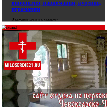
винопития, наркомании, курения,
игромании
В каждый храм и к каждому...