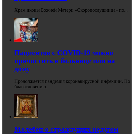
Храм иконы Божией Матери «Скоропослушница» по...
Пациентов с COVID-19 можно
причастить в больнице или на
дому
Продолжается пандемия коронавирусной инфекции. По
благословению...
Молебен о страждущих недугом