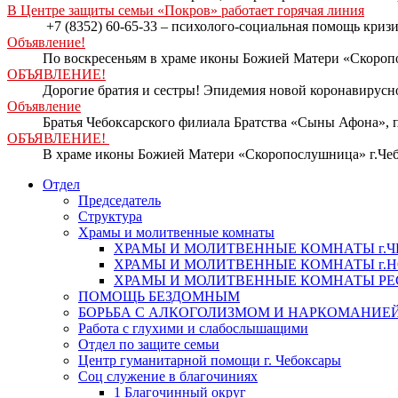
В Центре защиты семьи «Покров» работает горячая линия
+7 (8352) 60-65-33 – психолого-социальная помощь кри
Объявление!
По воскресеньям в храме иконы Божией Матери «Скоропо
ОБЪЯВЛЕНИЕ!
Дорогие братия и сестры! Эпидемия новой коронавирусно
Объявление
Братья Чебоксарского филиала Братства «Сыны Афона», п
ОБЪЯВЛЕНИЕ!
В храме иконы Божией Матери «Скоропослушница» г.Чеб
Отдел
Председатель
Структура
Храмы и молитвенные комнаты
ХРАМЫ И МОЛИТВЕННЫЕ КОМНАТЫ г.
ХРАМЫ И МОЛИТВЕННЫЕ КОМНАТЫ г.
ХРАМЫ И МОЛИТВЕННЫЕ КОМНАТЫ Р
ПОМОЩЬ БЕЗДОМНЫМ
БОРЬБА С АЛКОГОЛИЗМОМ И НАРКОМАНИЕ
Работа с глухими и слабослышащими
Отдел по защите семьи
Центр гуманитарной помощи г. Чебоксары
Соц служение в благочиниях
1 Благочинный округ