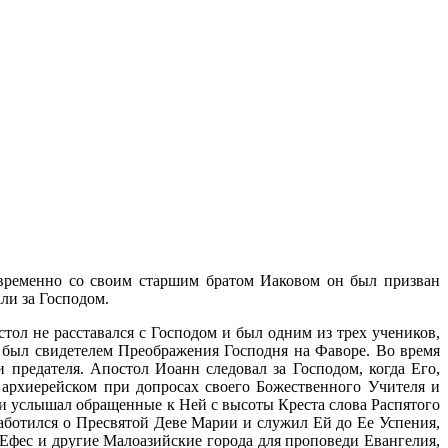
временно со своим старшим братом Иаковом он был призван
ли за Господом.
ол не расставался с Господом и был одним из трех учеников,
 был свидетелем Преображения Господня на Фаворе. Во время
 предателя. Апостол Иоанн следовал за Господом, когда Его,
 архиерейском при допросах своего Божественного Учителя и
 и услышал обращенные к Ней с высоты Креста слова Распятого
 заботился о Пресвятой Деве Марии и служил Ей до Ее Успения,
Ефес и другие Малоазийские города для проповеди Евангелия,