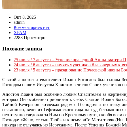
Окт 8, 2025
admin
Комментариев нет
ХРАМ
2283 Просмотров
Похожие записи
25 июля / 7 августа – Успение праведной Анны, матери 
24 июля / 6 августа – память мучеников благоверных кня
23 июля / 5 августа – празднование Почаевской иконы Б
Святой апостол и евангелист Иоанн Богослов был сыном З
Господом нашим Иисусом Христом в число Своих учеников на Ге
Апостол Иоанн был особенно любим Спасителем за жертвенную
которых Он особенно приблизил к Себе. Святой Иоанн Богос
Тайной Вечери он возлежал рядом с Господом и по знаку апо
связанного, вели из Гефсиманского сада на суд беззаконны
неотступно следовал за Ним по Крестному пути, скорбя всем 
Господа: «Жено, се сын Твой» и к нему: «Се Мати твоя» (Ин. 
никуда не отлучаясь из Иерусалима. После Успения Божией М