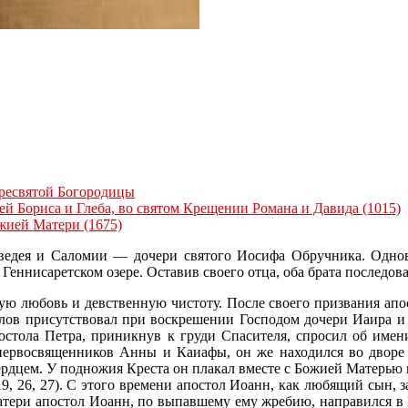
Пресвятой Богородицы
зей Бориса и Глеба, во святом Крещении Романа и Давида (1015)
ожией Матери (1675)
еведея и Саломии — дочери святого Иосифа Обручника. Одно
ннисаретском озере. Оставив своего отца, оба брата последова
 любовь и девственную чистоту. После своего призвания апост
лов присутствовал при воскрешении Господом дочери Иаира и
стола Петра, приникнув к груди Спасителя, спросил об имени
х первосвященников Анны и Каиафы, он же находился во дворе
сердцем. У подножия Креста он плакал вместе с Божией Матерью
19, 26, 27). С этого времени апостол Иоанн, как любящий сын,
атери апостол Иоанн, по выпавшему ему жребию, направился в 