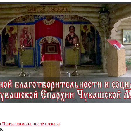
ля Пантелеимона после пожара
....