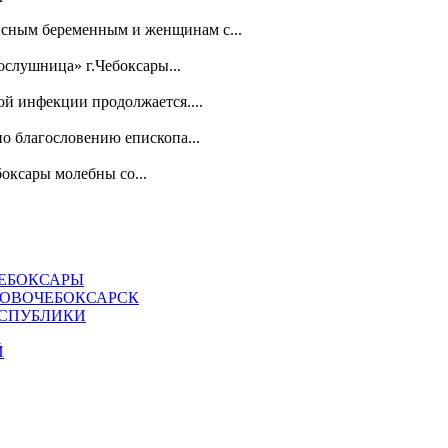
зисным беременным и женщинам с...
слушница» г.Чебоксары...
й инфекции продолжается....
о благословению епископа...
оксары молебны со...
ЧЕБОКСАРЫ
НОВОЧЕБОКСАРСК
ЕСПУБЛИКИ
Й