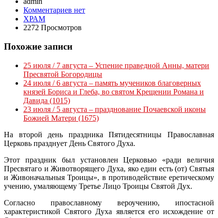
admin
Комментариев нет
ХРАМ
2272 Просмотров
Похожие записи
25 июля / 7 августа – Успение праведной Анны, матери
Пресвятой Богородицы
24 июля / 6 августа – память мучеников благоверных
князей Бориса и Глеба, во святом Крещении Романа и
Давида (1015)
23 июля / 5 августа – празднование Почаевской иконы
Божией Матери (1675)
На второй день праздника Пятидесятницы Православная
Церковь празднует День Святого Духа.
Этот праздник был установлен Церковью «ради величия
Пресвятаго и Животворящего Духа, яко един есть (от) Святыя
и Живоначальныя Троицы», в противодействие еретическому
учению, умаляющему Третье Лицо Троицы Святой Дух.
Согласно православному вероучению, ипостасной
характеристикой Святого Духа является его исхождение от