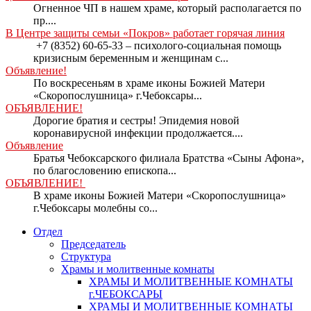
Огненное ЧП в нашем храме, который располагается по
пр....
В Центре защиты семьи «Покров» работает горячая линия
+7 (8352) 60-65-33 – психолого-социальная помощь
кризисным беременным и женщинам с...
Объявление!
По воскресеньям в храме иконы Божией Матери
«Скоропослушница» г.Чебоксары...
ОБЪЯВЛЕНИЕ!
Дорогие братия и сестры! Эпидемия новой
коронавирусной инфекции продолжается....
Объявление
Братья Чебоксарского филиала Братства «Сыны Афона»,
по благословению епископа...
ОБЪЯВЛЕНИЕ!
В храме иконы Божией Матери «Скоропослушница»
г.Чебоксары молебны со...
Отдел
Председатель
Структура
Храмы и молитвенные комнаты
ХРАМЫ И МОЛИТВЕННЫЕ КОМНАТЫ
г.ЧЕБОКСАРЫ
ХРАМЫ И МОЛИТВЕННЫЕ КОМНАТЫ