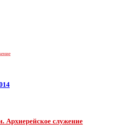
жение
014
хи. Архиерейское служение