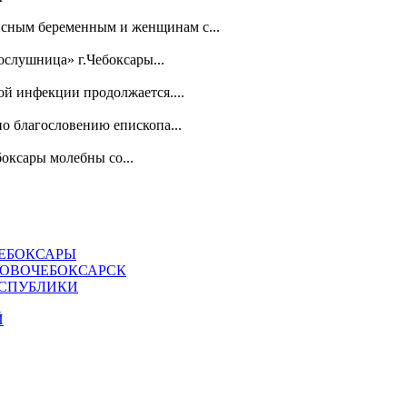
зисным беременным и женщинам с...
слушница» г.Чебоксары...
й инфекции продолжается....
о благословению епископа...
оксары молебны со...
ЧЕБОКСАРЫ
НОВОЧЕБОКСАРСК
ЕСПУБЛИКИ
Й