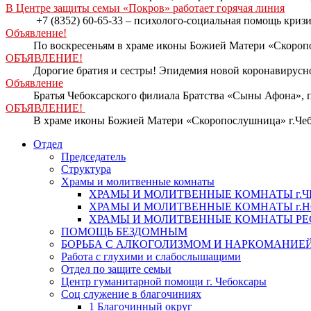
В Центре защиты семьи «Покров» работает горячая линия
+7 (8352) 60-65-33 – психолого-социальная помощь кри
Объявление!
По воскресеньям в храме иконы Божией Матери «Скоропо
ОБЪЯВЛЕНИЕ!
Дорогие братия и сестры! Эпидемия новой коронавирусно
Объявление
Братья Чебоксарского филиала Братства «Сыны Афона», п
ОБЪЯВЛЕНИЕ!
В храме иконы Божией Матери «Скоропослушница» г.Чеб
Отдел
Председатель
Структура
Храмы и молитвенные комнаты
ХРАМЫ И МОЛИТВЕННЫЕ КОМНАТЫ г.
ХРАМЫ И МОЛИТВЕННЫЕ КОМНАТЫ г.
ХРАМЫ И МОЛИТВЕННЫЕ КОМНАТЫ Р
ПОМОЩЬ БЕЗДОМНЫМ
БОРЬБА С АЛКОГОЛИЗМОМ И НАРКОМАНИЕ
Работа с глухими и слабослышащими
Отдел по защите семьи
Центр гуманитарной помощи г. Чебоксары
Соц служение в благочиниях
1 Благочинный округ