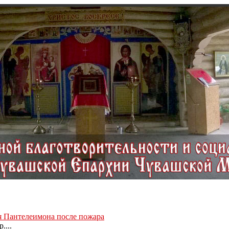
ля Пантелеимона после пожара
....