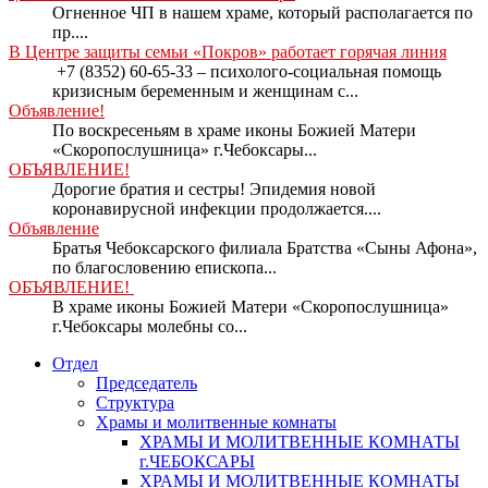
Огненное ЧП в нашем храме, который располагается по
пр....
В Центре защиты семьи «Покров» работает горячая линия
+7 (8352) 60-65-33 – психолого-социальная помощь
кризисным беременным и женщинам с...
Объявление!
По воскресеньям в храме иконы Божией Матери
«Скоропослушница» г.Чебоксары...
ОБЪЯВЛЕНИЕ!
Дорогие братия и сестры! Эпидемия новой
коронавирусной инфекции продолжается....
Объявление
Братья Чебоксарского филиала Братства «Сыны Афона»,
по благословению епископа...
ОБЪЯВЛЕНИЕ!
В храме иконы Божией Матери «Скоропослушница»
г.Чебоксары молебны со...
Отдел
Председатель
Структура
Храмы и молитвенные комнаты
ХРАМЫ И МОЛИТВЕННЫЕ КОМНАТЫ
г.ЧЕБОКСАРЫ
ХРАМЫ И МОЛИТВЕННЫЕ КОМНАТЫ