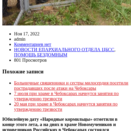
Ноя 17, 2022
admin
Комментариев нет
НОВОСТИ ЕПАРХИАЛЬНОГО ОТДЕЛА ЦБСС
,
ПОМОЩЬ БЕЗДОМНЫМ
801 Просмотров
Похожие записи
Больничные священники и сестры милосердия посетили
пострадавших после атаки на Чебоксары
7 июля при храме в Чебоксарах начнутся занятия по
утверждению трезвости
20 мая при храме в Чебоксарах начнутся занятия по
утверждению трезвости
Юбилейную дату «Народные кормильцы» отметили в
конце этого лета, а на днях в храме Новомучеников и
исповедников Российских в Чебоксарах состоялся