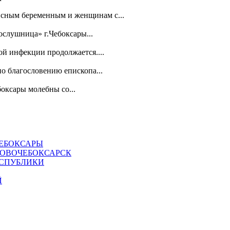
зисным беременным и женщинам с...
слушница» г.Чебоксары...
й инфекции продолжается....
о благословению епископа...
оксары молебны со...
ЧЕБОКСАРЫ
НОВОЧЕБОКСАРСК
ЕСПУБЛИКИ
Й