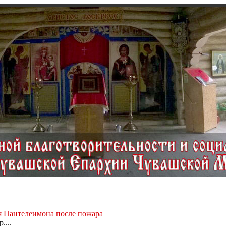
ля Пантелеимона после пожара
....