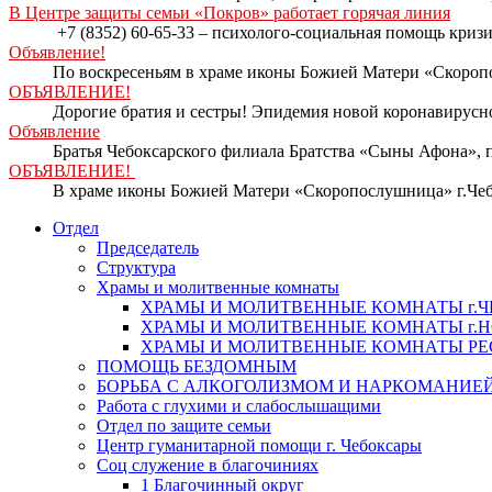
В Центре защиты семьи «Покров» работает горячая линия
+7 (8352) 60-65-33 – психолого-социальная помощь кри
Объявление!
По воскресеньям в храме иконы Божией Матери «Скоропо
ОБЪЯВЛЕНИЕ!
Дорогие братия и сестры! Эпидемия новой коронавирусно
Объявление
Братья Чебоксарского филиала Братства «Сыны Афона», п
ОБЪЯВЛЕНИЕ!
В храме иконы Божией Матери «Скоропослушница» г.Чеб
Отдел
Председатель
Структура
Храмы и молитвенные комнаты
ХРАМЫ И МОЛИТВЕННЫЕ КОМНАТЫ г.
ХРАМЫ И МОЛИТВЕННЫЕ КОМНАТЫ г.
ХРАМЫ И МОЛИТВЕННЫЕ КОМНАТЫ Р
ПОМОЩЬ БЕЗДОМНЫМ
БОРЬБА С АЛКОГОЛИЗМОМ И НАРКОМАНИЕ
Работа с глухими и слабослышащими
Отдел по защите семьи
Центр гуманитарной помощи г. Чебоксары
Соц служение в благочиниях
1 Благочинный округ