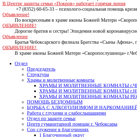
В Центре защиты семьи «Покров» работает горячая линия
+7 (8352) 60-65-33 – психолого-социальная помощь кри
Объявление!
По воскресеньям в храме иконы Божией Матери «Скоропо
ОБЪЯВЛЕНИЕ!
Дорогие братия и сестры! Эпидемия новой коронавирусно
Объявление
Братья Чебоксарского филиала Братства «Сыны Афона», п
ОБЪЯВЛЕНИЕ!
В храме иконы Божией Матери «Скоропослушница» г.Чеб
Отдел
Председатель
Структура
Храмы и молитвенные комнаты
ХРАМЫ И МОЛИТВЕННЫЕ КОМНАТЫ г.
ХРАМЫ И МОЛИТВЕННЫЕ КОМНАТЫ г.
ХРАМЫ И МОЛИТВЕННЫЕ КОМНАТЫ Р
ПОМОЩЬ БЕЗДОМНЫМ
БОРЬБА С АЛКОГОЛИЗМОМ И НАРКОМАНИЕ
Работа с глухими и слабослышащими
Отдел по защите семьи
Центр гуманитарной помощи г. Чебоксары
Соц служение в благочиниях
1 Благочинный округ