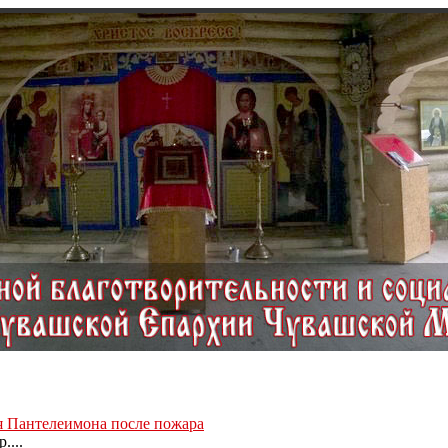
ля Пантелеимона после пожара
....