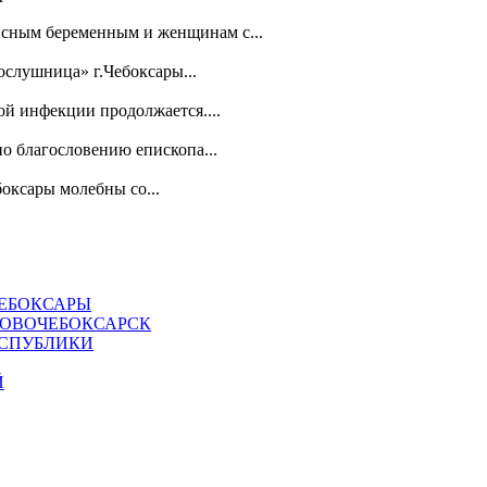
зисным беременным и женщинам с...
слушница» г.Чебоксары...
й инфекции продолжается....
о благословению епископа...
оксары молебны со...
ЧЕБОКСАРЫ
НОВОЧЕБОКСАРСК
ЕСПУБЛИКИ
Й