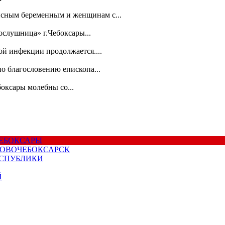
зисным беременным и женщинам с...
слушница» г.Чебоксары...
й инфекции продолжается....
о благословению епископа...
оксары молебны со...
ЧЕБОКСАРЫ
НОВОЧЕБОКСАРСК
ЕСПУБЛИКИ
Й