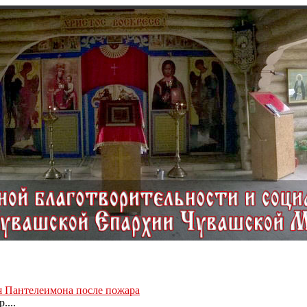
ля Пантелеимона после пожара
....