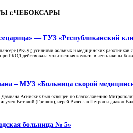
Ы г.ЧЕБОКСАРЫ
сецарица» — ГУЗ «Республиканский кли
ансере (РКОД) усилиями больных и медицинских работников с 2
 при РКОД действовала молитвенная комната в честь иконы Божие
иана – МУЗ «Больница скорой медицин
 и Дамиана Асийских был освящен по благословению Митрополит
гумен Виталий (Гришин), иерей Вячеслав Петров и диакон Вале
одская больница № 5»