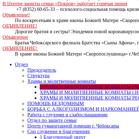
В Центре защиты семьи «Покров» работает горячая линия
+7 (8352) 60-65-33 – психолого-социальная помощь кри
Объявление!
По воскресеньям в храме иконы Божией Матери «Скоропо
ОБЪЯВЛЕНИЕ!
Дорогие братия и сестры! Эпидемия новой коронавирусно
Объявление
Братья Чебоксарского филиала Братства «Сыны Афона», п
ОБЪЯВЛЕНИЕ!
В храме иконы Божией Матери «Скоропослушница» г.Чеб
Отдел
Председатель
Структура
Храмы и молитвенные комнаты
ХРАМЫ И МОЛИТВЕННЫЕ КОМНАТЫ г.
ХРАМЫ И МОЛИТВЕННЫЕ КОМНАТЫ г.
ХРАМЫ И МОЛИТВЕННЫЕ КОМНАТЫ Р
ПОМОЩЬ БЕЗДОМНЫМ
БОРЬБА С АЛКОГОЛИЗМОМ И НАРКОМАНИЕ
Работа с глухими и слабослышащими
Отдел по защите семьи
Центр гуманитарной помощи г. Чебоксары
Соц служение в благочиниях
1 Благочинный округ