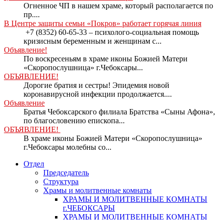
Огненное ЧП в нашем храме, который располагается по
пр....
В Центре защиты семьи «Покров» работает горячая линия
+7 (8352) 60-65-33 – психолого-социальная помощь
кризисным беременным и женщинам с...
Объявление!
По воскресеньям в храме иконы Божией Матери
«Скоропослушница» г.Чебоксары...
ОБЪЯВЛЕНИЕ!
Дорогие братия и сестры! Эпидемия новой
коронавирусной инфекции продолжается....
Объявление
Братья Чебоксарского филиала Братства «Сыны Афона»,
по благословению епископа...
ОБЪЯВЛЕНИЕ!
В храме иконы Божией Матери «Скоропослушница»
г.Чебоксары молебны со...
Отдел
Председатель
Структура
Храмы и молитвенные комнаты
ХРАМЫ И МОЛИТВЕННЫЕ КОМНАТЫ
г.ЧЕБОКСАРЫ
ХРАМЫ И МОЛИТВЕННЫЕ КОМНАТЫ