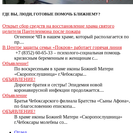
ГДЕ ВЫ, ЛЮДИ, ГОТОВЫЕ ПОМОЧЬ БЛИЖНЕМУ?
Открыт сбор средств на восстановление храма святого
целителя Пантелеимона после пожара
Огненное ЧП в нашем храме, который располагается по
пр....
В Центре защиты семьи «Покров» работает горячая линия
+7 (8352) 60-65-33 – психолого-социальная помощь
кризисным беременным и женщинам с...
Объявление!
По воскресеньям в храме иконы Божией Матери
«Скоропослушница» г.Чебоксары...
ОБЪЯВЛЕНИЕ!
Дорогие братия и сестры! Эпидемия новой
коронавирусной инфекции продолжается....
Объявление
Братья Чебоксарского филиала Братства «Сыны Афона»,
по благословению епископа...
ОБЪЯВЛЕНИЕ!
В храме иконы Божией Матери «Скоропослушница»
г.Чебоксары молебны со...
Отдел