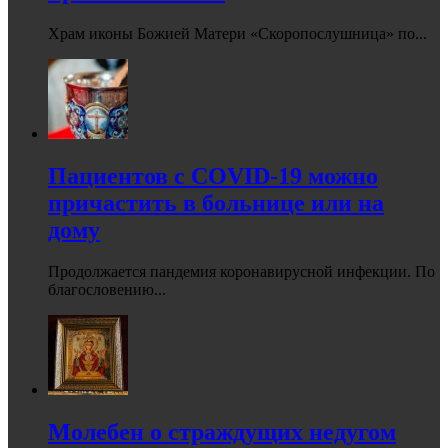
Храм иконы Божией Матери «Скоропослушница» по...
Пациентов с COVID-19 можно
причастить в больнице или на
дому
Продолжается пандемия коронавирусной инфекции. По
благословению...
Молебен о страждущих недугом