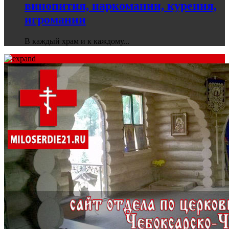
винопития, наркомании, курения,
игромании
В каждый храм и к каждому...